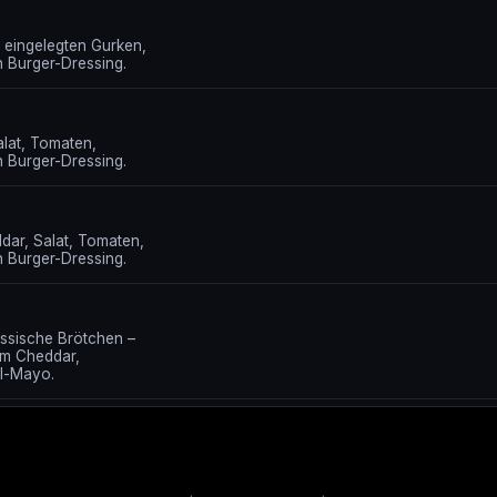
 eingelegten Gurken,
 Burger-Dressing.
lat, Tomaten,
 Burger-Dressing.
ar, Salat, Tomaten,
 Burger-Dressing.
assische Brötchen –
em Cheddar,
el-Mayo.